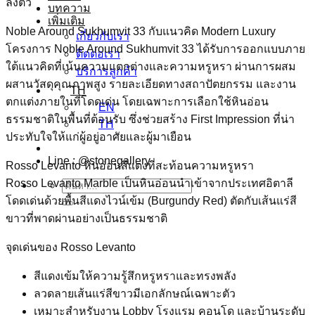
ลงตัว
บทความ
เพิ่มเติม
Noble Around Sukhumvit 33 กับแนวคิด Modern Luxury
เกี่ยวกับเรา
โครงการ Noble Around Sukhumvit 33 ได้รับการออกแบบภาย
ติดต่อเรา
ใต้แนวคิดที่เน้นความแตกต่างและความหรูหรา ผ่านการผสม
บริการลูกค้า
ผสานวัสดุคุณภาพสูง รายละเอียดทางสถาปัตยกรรม และงาน
TH
ตกแต่งภายในที่โดดเด่น โดยเฉพาะการเลือกใช้หินอ่อน
EN
ธรรมชาติในพื้นที่ต้อนรับ ซึ่งช่วยสร้าง First Impression ที่น่า
TH
ประทับใจให้แก่ผู้อยู่อาศัยและผู้มาเยือน
Line : @stonegallery
Rosso Levanto หินอ่อนสีแดงที่สะท้อนความหรูหรา
Rosso Levanto Marble เป็นหินอ่อนนำเข้าจากประเทศอิตาลี
ค้นหา:
โดดเด่นด้วยพื้นสีแดงไวน์เข้ม (Burgundy Red) ตัดกับเส้นแร่สี
ขาวที่พาดผ่านอย่างเป็นธรรมชาติ
จุดเด่นของ Rosso Levanto
สีแดงเข้มให้ความรู้สึกหรูหราและทรงพลัง
ลวดลายเส้นแร่สีขาวมีเอกลักษณ์เฉพาะตัว
เหมาะสำหรับงาน Lobby โรงแรม คอนโด และบ้านระดับ