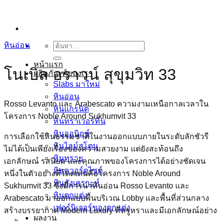
ข้าม
ไป
ยัง
หินอ่อน
เนื้อหา
ค้นหา:
หน้าแรก
โนเบิล อราวน์ สุขุมวิท 33
ผลิตภัณฑ์ของเรา
Slabs มาใหม่
หินอ่อน
Rosso Levanto และ Arabescato ความงามเหนือกาลเวลาใน
หินแกรนิต
โครงการ Noble Around Sukhumvit 33
หินทราเวอร์ทีน
หินออนิกซ์
การเลือกใช้หินธรรมชาติในงานออกแบบภายในระดับลักชัวรี
หินไลม์สโตน
ไม่ได้เป็นเพียงเรื่องของความสวยงาม แต่ยังสะท้อนถึง
หินทราย
เอกลักษณ์ รสนิยม และคุณภาพของโครงการได้อย่างชัดเจน
หินควอร์ตไซต์
หนึ่งในตัวอย่างที่โดดเด่นคือโครงการ Noble Around
หินสังเคราะห์
Sukhumvit 33 ซึ่งมีการนำหินอ่อน Rosso Levanto และ
หินตกแต่ง
Arabescato มาออกแบบพื้นบริเวณ Lobby และพื้นที่ส่วนกลาง
เฟอร์นิเจอร์ของตกแต่ง
สร้างบรรยากาศ Modern Luxury ที่หรูหราและมีเอกลักษณ์อย่าง
ผลงาน