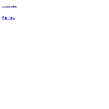
เซอเลส อโศก
หินอ่อน