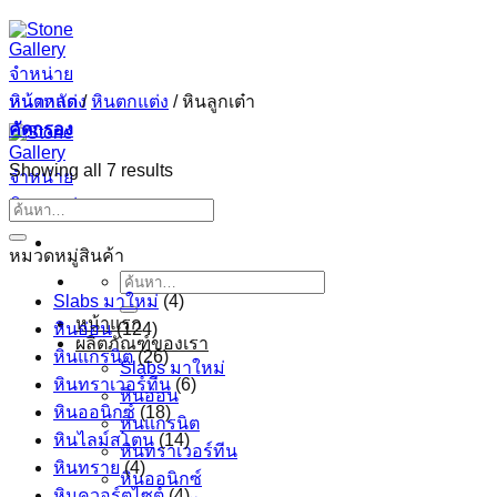
ข้าม
ไป
ยัง
หน้าหลัก
/
หินตกแต่ง
/
หินลูกเต๋า
เนื้อหา
คัดกรอง
Showing all 7 results
ค้นหา:
หมวดหมู่สินค้า
ค้นหา:
Slabs มาใหม่
(4)
หน้าแรก
หินอ่อน
(124)
ผลิตภัณฑ์ของเรา
หินแกรนิต
(26)
Slabs มาใหม่
หินทราเวอร์ทีน
(6)
หินอ่อน
หินออนิกซ์
(18)
หินแกรนิต
หินไลม์สโตน
(14)
หินทราเวอร์ทีน
หินทราย
(4)
หินออนิกซ์
หินควอร์ตไซต์
(4)