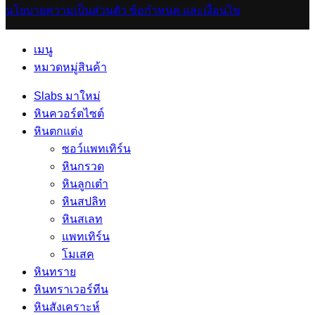
นโยบายความเป็นส่วนตัว
ข้อกำหนด และเงื่อนไข
เมนู
หมวดหมู่สินค้า
Slabs มาใหม่
หินควอร์ตไซต์
หินตกแต่ง
ซอว์แพทเทิร์น
หินกรวด
หินลูกเต๋า
หินสปลิท
หินสเลท
แพทเทิร์น
โมเสค
หินทราย
หินทราเวอร์ทีน
หินสังเคราะห์