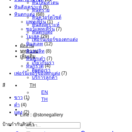
หินไลม์สโตน
หินสังเคราะห์
(5)
หินทราย
หินตกแต่ง
(68)
หินควอร์ตไซต์
แพทเทิร์น
(1)
หินสังเคราะห์
ซอว์แพทเทิร์น
(7)
หินตกแต่ง
โมเสค
(29)
เฟอร์นิเจอร์ของตกแต่ง
หินสเลท
(12)
ผลงาน
บทความ
หินสปลิท
(8)
เพิ่มเติม
หินลูกเต๋า
(7)
เกี่ยวกับเรา
หินกรวด
(4)
ติดต่อเรา
เฟอร์นิเจอร์ของตกแต่ง
(7)
บริการลูกค้า
สี
TH
EN
ขาว
(1)
TH
ดำ
(4)
แดง
(2)
Line : @stonegallery
ป้ายกำกับสินค้า
ค้นหา: