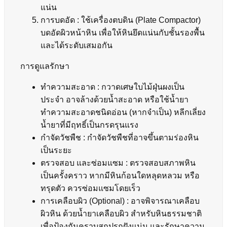
แน่น
การบดอัด : ใช้เครื่องตบดิน (Plate Compactor)
บดอัดผิวหน้าหิน เพื่อให้หินยึดแน่นกับชั้นรองพื้น
และได้ระดับเสมอกัน
การดูแลรักษา
ทำความสะอาด : กวาดเศษใบไม้ฝุ่นผงเป็น
ประจำ อาจล้างด้วยน้ำสะอาด หรือใช้น้ำยา
ทำความสะอาดชนิดอ่อน (หากจำเป็น) หลีกเลี่ยง
น้ำยาที่มีฤทธิ์เป็นกรดรุนแรง
กำจัดวัชพืช : กำจัดวัชพืชที่อาจขึ้นตามร่องหิน
เป็นระยะ
ตรวจสอบ และซ่อมแซม : ตรวจสอบสภาพหิน
เป็นครั้งคราว หากมีหินก้อนใดหลุดหลวม หรือ
ทรุดตัว ควรซ่อมแซมโดยเร็ว
การเคลือบผิว (Optional) : อาจพิจารณาเคลือบ
ผิวหิน ด้วยน้ำยาเคลือบผิว สำหรับหินธรรมชาติ
เพื่อป้องกันคราบสกปรกฝังแน่น และรักษาความ