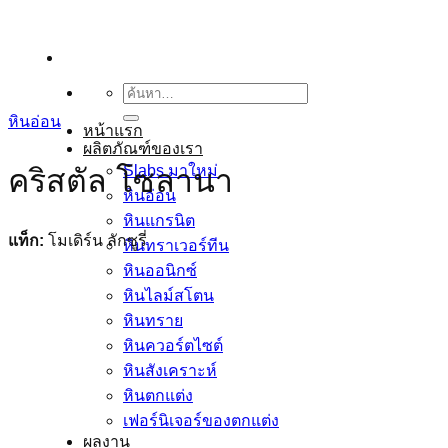
ข้าม
ไป
ยัง
เนื้อหา
ค้นหา:
หินอ่อน
หน้าแรก
ผลิตภัณฑ์ของเรา
Slabs มาใหม่
คริสตัล โซลานา
หินอ่อน
หินแกรนิต
แท็ก:
โมเดิร์น ลักซูรี่
หินทราเวอร์ทีน
หินออนิกซ์
หินไลม์สโตน
หินทราย
หินควอร์ตไซต์
หินสังเคราะห์
หินตกแต่ง
เฟอร์นิเจอร์ของตกแต่ง
ผลงาน