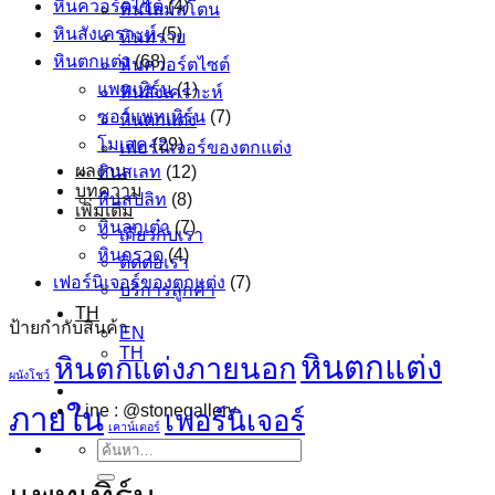
หินควอร์ตไซต์
(4)
หินไลม์สโตน
หินสังเคราะห์
(5)
หินทราย
หินตกแต่ง
(68)
หินควอร์ตไซต์
แพทเทิร์น
(1)
หินสังเคราะห์
ซอว์แพทเทิร์น
(7)
หินตกแต่ง
โมเสค
(29)
เฟอร์นิเจอร์ของตกแต่ง
ผลงาน
หินสเลท
(12)
บทความ
หินสปลิท
(8)
เพิ่มเติม
หินลูกเต๋า
(7)
เกี่ยวกับเรา
หินกรวด
(4)
ติดต่อเรา
เฟอร์นิเจอร์ของตกแต่ง
(7)
บริการลูกค้า
TH
ป้ายกำกับสินค้า
EN
TH
หินตกแต่ง
หินตกแต่งภายนอก
ผนังโชว์
ภายใน
Line : @stonegallery
เฟอร์นิเจอร์
เคาน์เตอร์
ค้นหา: