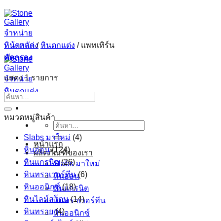
ข้าม
ไป
ยัง
หน้าหลัก
/
หินตกแต่ง
/
แพทเทิร์น
เนื้อหา
คัดกรอง
แสดง 1 รายการ
ค้นหา:
หมวดหมู่สินค้า
ค้นหา:
Slabs มาใหม่
(4)
หน้าแรก
หินอ่อน
(124)
ผลิตภัณฑ์ของเรา
หินแกรนิต
(26)
Slabs มาใหม่
หินทราเวอร์ทีน
(6)
หินอ่อน
หินออนิกซ์
(18)
หินแกรนิต
หินไลม์สโตน
(14)
หินทราเวอร์ทีน
หินทราย
(4)
หินออนิกซ์