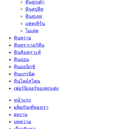
หินลูกเต๋า
หินสปลิท
หินสเลท
แพทเทิร์น
โมเสค
หินทราย
หินทราเวอร์ทีน
หินสังเคราะห์
หินอ่อน
หินออนิกซ์
หินแกรนิต
หินไลม์สโตน
เฟอร์นิเจอร์ของตกแต่ง
หน้าแรก
ผลิตภัณฑ์ของเรา
ผลงาน
บทความ
เกี่ยวกับเรา