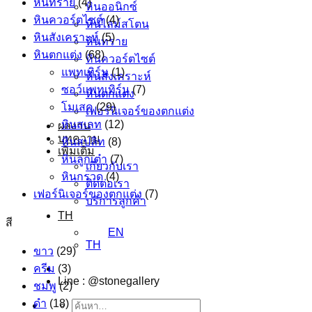
หินทราย
(4)
หินออนิกซ์
หินควอร์ตไซต์
(4)
หินไลม์สโตน
หินสังเคราะห์
(5)
หินทราย
หินตกแต่ง
(68)
หินควอร์ตไซต์
แพทเทิร์น
(1)
หินสังเคราะห์
ซอว์แพทเทิร์น
(7)
หินตกแต่ง
โมเสค
(29)
เฟอร์นิเจอร์ของตกแต่ง
หินสเลท
(12)
ผลงาน
บทความ
หินสปลิท
(8)
เพิ่มเติม
หินลูกเต๋า
(7)
เกี่ยวกับเรา
หินกรวด
(4)
ติดต่อเรา
เฟอร์นิเจอร์ของตกแต่ง
(7)
บริการลูกค้า
TH
สี
EN
TH
ขาว
(29)
ครีม
(3)
Line : @stonegallery
ชมพู
(2)
ดำ
(18)
ค้นหา: