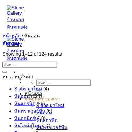
ข้าม
ไป
ยัง
เนื้อหา
หน้าหลัก
/
หินอ่อน
คัดกรอง
Showing 1–12 of 124 results
ค้นหา:
หมวดหมู่สินค้า
ค้นหา:
Slabs มาใหม่
(4)
หน้าแรก
หินอ่อน
(124)
ผลิตภัณฑ์ของเรา
หินแกรนิต
(26)
Slabs มาใหม่
หินทราเวอร์ทีน
(6)
หินอ่อน
หินออนิกซ์
(18)
หินแกรนิต
หินไลม์สโตน
(14)
หินทราเวอร์ทีน