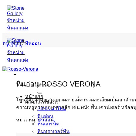
ข้าม
ไป
ยัง
เนื้อหา
หน้าหลัก
/
หินอ่อน
หินอ่อน ROSSO VERONA
ค้นหา:
หน้าแรก
โทนสีแดงสม่ำเสมอลวดลายเม็ดกรวดละเอียดเป็นเอกลักษณ
ผลิตภัณฑ์ของเรา
ความหรูหราแบบคลาสสิก เช่น ผนัง พื้น เคาน์เตอร์ หรือ
Slabs มาใหม่
หินอ่อน
หมวดหมู่:
หินอ่อน
หินแกรนิต
หินทราเวอร์ทีน