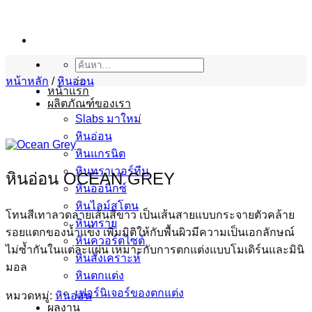
ข้าม
ไป
ยัง
เนื้อหา
ค้นหา:
หน้าหลัก
/
หินอ่อน
หน้าแรก
ผลิตภัณฑ์ของเรา
Slabs มาใหม่
หินอ่อน
หินแกรนิต
หินทราเวอร์ทีน
หินอ่อน OCEAN GREY
หินออนิกซ์
หินไลม์สโตน
โทนสีเทาลวดลายเส้นสีขาว เป็นเส้นสายแบบกระจายตัวคล้าย
หินทราย
รอยแตกของน้ำแข็ง เพิ่มมิติให้กับพื้นผิวมีความเป็นเอกลักษณ์
หินควอร์ตไซต์
ไม่ซ้ำกันในแต่ละแผ่น เหมาะกับการตกแต่งแบบโมเดิร์นและมินิ
หินสังเคราะห์
มอล
หินตกแต่ง
เฟอร์นิเจอร์ของตกแต่ง
หมวดหมู่:
หินอ่อน
ผลงาน