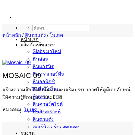
ข้าม
ไป
ยัง
เนื้อหา
ค้นหา:
หน้าหลัก
/
หินตกแต่ง
/
โมเสค
หน้าแรก
ผลิตภัณฑ์ของเรา
Slabs มาใหม่
หินอ่อน
หินแกรนิต
MOSAIC 09
หินทราเวอร์ทีน
หินออนิกซ์
หินไลม์สโตน
สร้างความลึกให้กับพื้นผิวและเสริมบรรยากาศให้ดูมีเอกลักษณ์
หินทราย
ให้ความรู้สึกหรูหราและมีมิติ
หินควอร์ตไซต์
หมวดหมู่:
โมเสค
หินสังเคราะห์
หินตกแต่ง
เฟอร์นิเจอร์ของตกแต่ง
ผลงาน