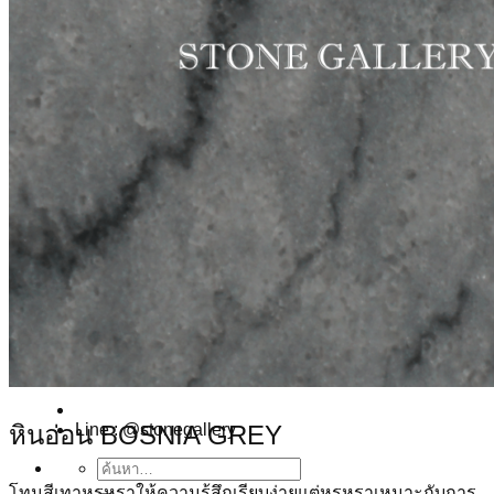
หินไลม์สโตน
หินทราย
หินควอร์ตไซต์
หินสังเคราะห์
หินตกแต่ง
เฟอร์นิเจอร์ของตกแต่ง
ผลงาน
บทความ
เพิ่มเติม
เกี่ยวกับเรา
ติดต่อเรา
บริการลูกค้า
TH
EN
TH
หินอ่อน BOSNIA GREY
Line : @stonegallery
ค้นหา:
โทนสีเทาหรูหราให้ความรู้สึกเรียบง่ายแต่หรูหราเหมาะกับการ