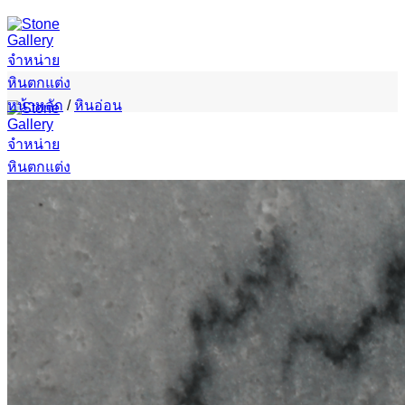
ข้าม
ไป
ยัง
เนื้อหา
หน้าหลัก
/
หินอ่อน
ค้นหา:
หน้าแรก
ผลิตภัณฑ์ของเรา
Slabs มาใหม่
หินอ่อน
หินแกรนิต
หินทราเวอร์ทีน
หินออนิกซ์