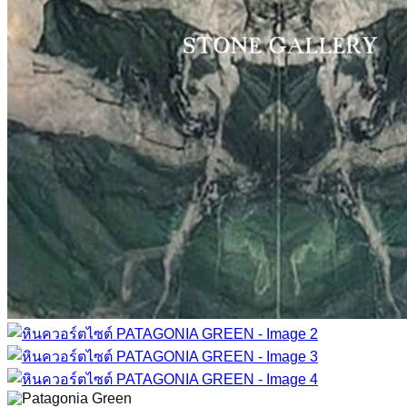
บทความ
เพิ่มเติม
เกี่ยวกับเรา
ติดต่อเรา
บริการลูกค้า
TH
EN
TH
Line : @stonegallery
ค้นหา: