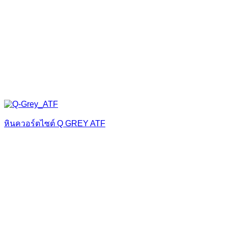
หินควอร์ตไซต์ Q GREY ATF