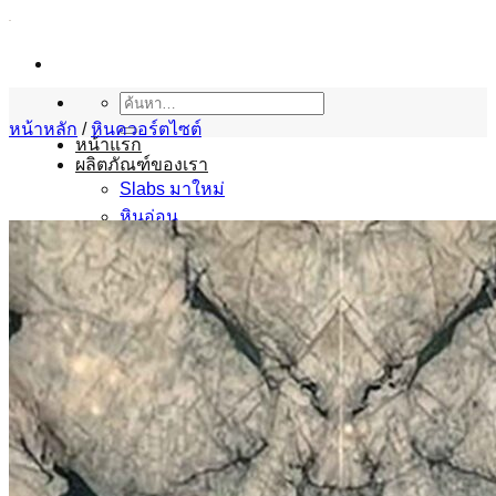
ข้าม
ไป
ยัง
เนื้อหา
ค้นหา:
หน้าหลัก
/
หินควอร์ตไซต์
หน้าแรก
ผลิตภัณฑ์ของเรา
Slabs มาใหม่
หินอ่อน
หินแกรนิต
หินทราเวอร์ทีน
หินออนิกซ์
หินไลม์สโตน
หินทราย
หินควอร์ตไซต์
หินสังเคราะห์
หินตกแต่ง
เฟอร์นิเจอร์ของตกแต่ง
ผลงาน